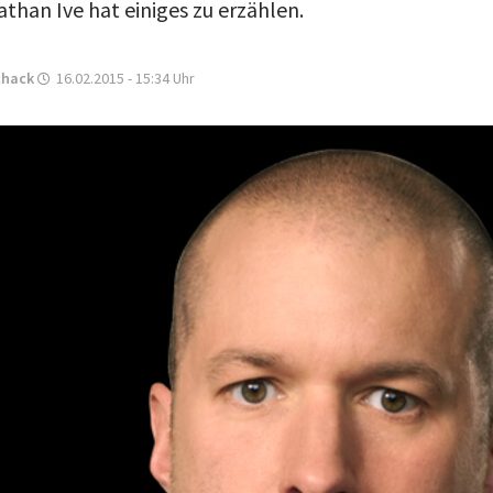
than Ive hat einiges zu erzählen.
chack
16.02.2015 - 15:34
Uhr