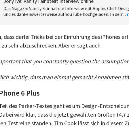
Jony Ive: Vanity Fair stellt Interview online
Das Magazin Vanity Fair hat ein Interview mit Apples Chef-Desig
und es dankenswerterweise auf YouTube hochgeladen. In dem...
, dass derlei Tricks bei der Einführung des iPhones er
zu sehr abzuschrecken. Aber er sagt auch:
y important that you constantly question the assumptio
cklich wichtig, dass man einmal gemacht Annahmen stän
Phone 6 Plus
Teil des Parker-Textes geht es um Design-Entscheid
Dabei wird klar, dass die jetzt gewählten Größen (4,7 Z
en Testreihe standen. Tim Cook lässt sich in diese