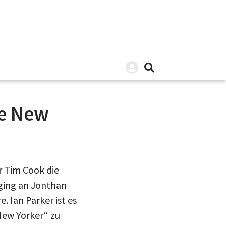
he New
r Tim Cook die
 ging an Jonthan
 Ian Parker ist es
 New Yorker“ zu