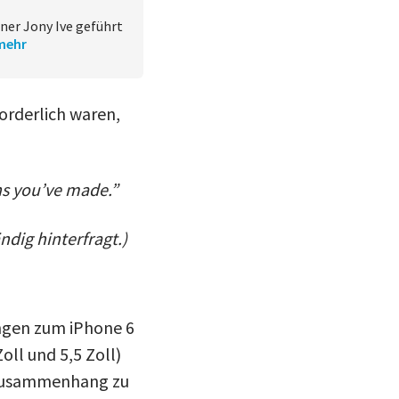
ner Jony Ive geführt
mehr
forderlich waren,
ns you’ve made.”
dig hinterfragt.)
ungen zum iPhone 6
oll und 5,5 Zoll)
m Zusammenhang zu