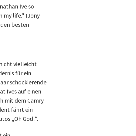
onathan Ive so
n my life.“ (Jony
, den besten
icht vielleicht
ernis für ein
paar schockierende
at Ives auf einen
uch mit dem Camry
ent fährt ein
utos „Oh God!“.
t ein