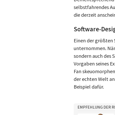
selbstfahrendes Au
die derzeit anschei
Software-Desi
Einen der größten 
unternommen. Nämli
sondern auch des S
Vorgaben seines Ex
Fan skeuomorphen D
der echten Welt ang
Beispiel dafür.
EMPFEHLUNG DER R