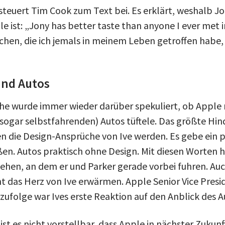
 steuert Tim Cook zum Text bei. Es erklärt, weshalb J
le ist: „Jony has better taste than anyone I ever met i
chen, die ich jemals in meinem Leben getroffen habe
und Autos
he wurde immer wieder darüber spekuliert, ob Apple n
sogar selbstfahrenden) Autos tüftele. Das größte Hind
 die Design-Ansprüche von Ive werden. Es gebe ein 
en. Autos praktisch ohne Design. Mit diesen Worten h
ehen, an dem er und Parker gerade vorbei fuhren. A
t das Herz von Ive erwärmen. Apple Senior Vice Presid
zufolge war Ives erste Reaktion auf den Anblick des A
 es nicht vorstellbar, dass Apple in nächster Zukunf