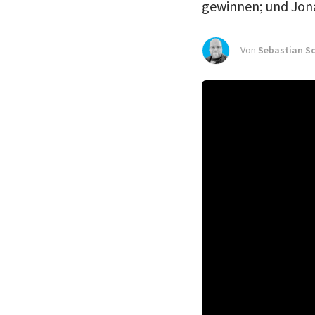
gewinnen; und Jona
Von
Sebastian S