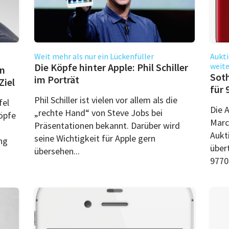
Weit mehr als nur ein Lückenfüller
Aukti
Die Köpfe hinter Apple: Phil Schiller
weit
en
Soth
im Porträt
Ziel
für 
Phil Schiller ist vielen vor allem als die
fel
Die 
„rechte Hand“ von Steve Jobs bei
Köpfe
Marc
Präsentationen bekannt. Darüber wird
Aukt
seine Wichtigkeit für Apple gern
ng
über
übersehen...
97700