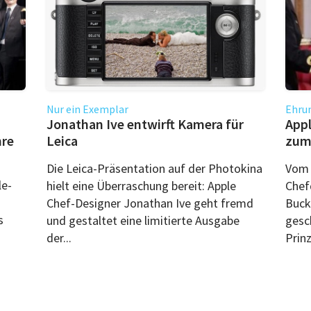
Nur ein Exemplar
Ehru
Jonathan Ive entwirft Kamera für
Appl
hre
Leica
zum 
Die Leica-Präsentation auf der Photokina
Vom 
le-
hielt eine Überraschung bereit: Apple
Chef
Chef-Designer Jonathan Ive geht fremd
Buck
s
und gestaltet eine limitierte Ausgabe
gesc
der...
Prin