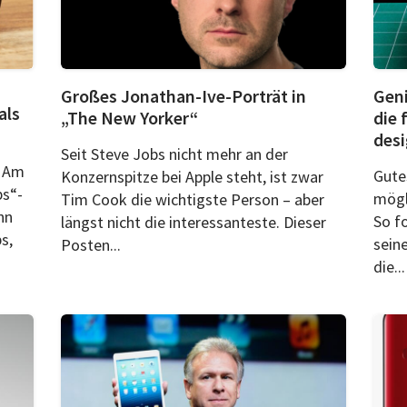
Großes Jonathan-Ive-Porträt in
Geni
als
„The New Yorker“
die 
des
Seit Steve Jobs nicht mehr an der
: Am
Gute
Konzernspitze bei Apple steht, ist zwar
s“-
mögli
Tim Cook die wichtigste Person – aber
nn
So f
längst nicht die interessanteste. Dieser
s,
sein
Posten...
die...