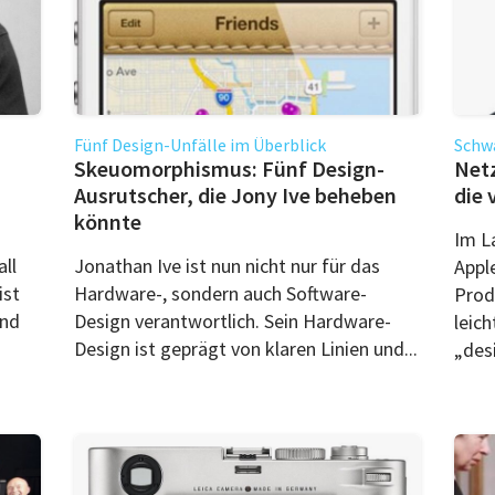
Fünf Design-Unfälle im Überblick
Schwa
Skeuomorphismus: Fünf Design-
Netz
Ausrutscher, die Jony Ive beheben
die 
könnte
Im L
ll
Jonathan Ive ist nun nicht nur für das
Appl
ist
Hardware-, sondern auch Software-
Produ
und
Design verantwortlich. Sein Hardware-
leic
Design ist geprägt von klaren Linien und...
„desi