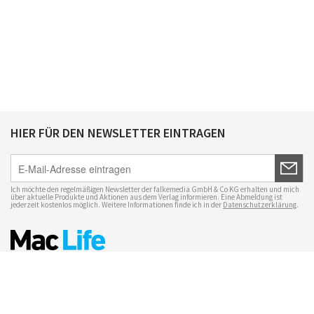
HIER FÜR DEN NEWSLETTER EINTRAGEN
Ich möchte den regelmäßigen Newsletter der falkemedia GmbH & Co KG erhalten und mich
über aktuelle Produkte und Aktionen aus dem Verlag informieren. Eine Abmeldung ist
jederzeit kostenlos möglich. Weitere Informationen finde ich in der
Datenschutzerklärung
.
Impressum
Datenschutz
Nutzungsbedingungen
Mac Life+
Transparenzrichtlinien
Datenschutzeinstellungen
Mediadaten Mac Life
Vertrag widerrufen