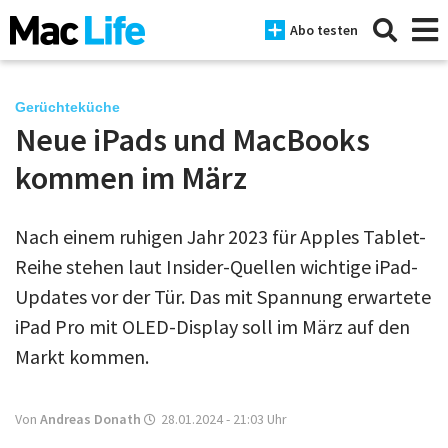
Abo testen
Gerüchteküche
Neue iPads und MacBooks
News
kommen im März
iPhone
Nach einem ruhigen Jahr 2023 für Apples Tablet-
Mac
Reihe stehen laut Insider-Quellen wichtige iPad-
iPad
Updates vor der Tür. Das mit Spannung erwartete
iPad Pro mit OLED-Display soll im März auf den
Tests
Markt kommen.
Tipps
Magazine
Von
Andreas Donath
28.01.2024 - 21:03
Uhr