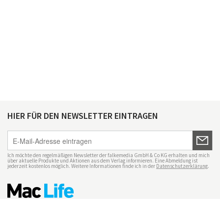
HIER FÜR DEN NEWSLETTER EINTRAGEN
Ich möchte den regelmäßigen Newsletter der falkemedia GmbH & Co KG erhalten und mich
über aktuelle Produkte und Aktionen aus dem Verlag informieren. Eine Abmeldung ist
jederzeit kostenlos möglich. Weitere Informationen finde ich in der
Datenschutzerklärung
.
Impressum
Datenschutz
Nutzungsbedingungen
Mac Life+