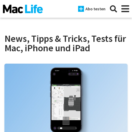
Abo testen
News, Tipps & Tricks, Tests für
Mac, iPhone und iPad
News
iPhone
Mac
iPad
Tests
Tipps
Magazine