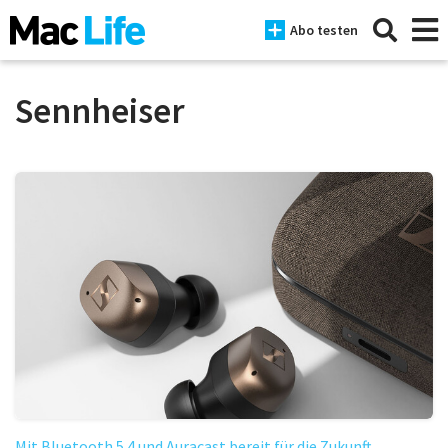
Abo testen
Sennheiser
News
iPhone
Mac
iPad
Tests
Tipps
Magazine
Mit Bluetooth 5.4 und Auracast bereit für die Zukunft