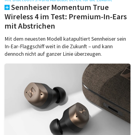
Über uns
Sennheiser Momentum True
Podcast
Wireless 4 im Test: Premium-In-Ears
mit Abstrichen
Mac Life+
Mit dem neuesten Modell katapultiert Sennheiser sein
In-Ear-Flaggschiff weit in die Zukunft – und kann
Anmelden
dennoch nicht auf ganzer Linie überzeugen.