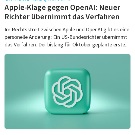
Über uns
Apple-Klage gegen OpenAI: Neuer
Podcast
Richter übernimmt das Verfahren
Mac Life+
Im Rechtsstreit zwischen Apple und OpenAI gibt es eine
personelle Änderung: Ein US-Bundesrichter übernimmt
das Verfahren. Der bislang für Oktober geplante erste...
Anmelden