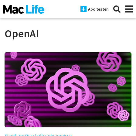
Abo testen
OpenAI
News
iPhone
Mac
iPad
Tests
Tipps
Magazine
Streit um Geschäftsgeheimnisse