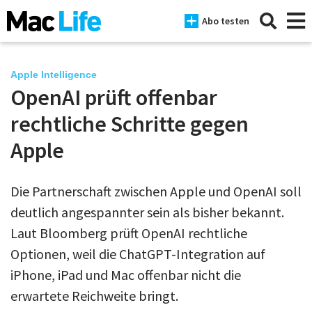
Abo testen
Apple Intelligence
OpenAI prüft offenbar
News
rechtliche Schritte gegen
iPhone
Apple
Mac
Die Partnerschaft zwischen Apple und OpenAI soll
iPad
deutlich angespannter sein als bisher bekannt.
Tests
Laut Bloomberg prüft OpenAI rechtliche
Optionen, weil die ChatGPT-Integration auf
Tipps
iPhone, iPad und Mac offenbar nicht die
Magazine
erwartete Reichweite bringt.