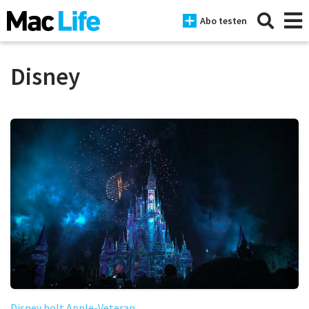
Abo testen
Disney
News
iPhone
Mac
iPad
Tests
Tipps
Magazine
Disney holt Apple-Veteran