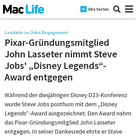
Abo testen
Laudatio zu Jobs Engagement
Pixar-Gründungsmitglied
News
John Lasseter nimmt Steve
iPhone
Jobs' „Disney Legends“-
Award entgegen
Mac
iPad
Während der diesjährigen Disney D23-Konferenz
Tests
wurde Steve Jobs posthum mit dem „Disney
Tipps
Legends“-Award ausgezeichnet. Den Award nahm
das Pixar-Gründungsmitglied John Lasseter
Magazine
entgegen. In seiner Dankesrede ehrte er Steve