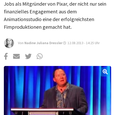
Über uns
Jobs als Mitgründer von Pixar, der nicht nur sein
finanzielles Engagement aus dem
Podcast
Animationsstudio eine der erfolgreichsten
Mac Life+
Fimproduktionen gemacht hat.
Von
Nadine Juliana Dressler
Anmelden
12.08.2013 - 14:25
Uhr