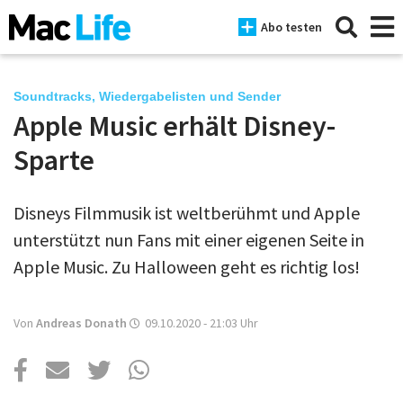
Abo testen
Soundtracks, Wiedergabelisten und Sender
Apple Music erhält Disney-
News
Sparte
iPhone
Disneys Filmmusik ist weltberühmt und Apple
Mac
unterstützt nun Fans mit einer eigenen Seite in
iPad
Apple Music. Zu Halloween geht es richtig los!
Tests
Von
Andreas Donath
09.10.2020 - 21:03
Uhr
Tipps
Magazine