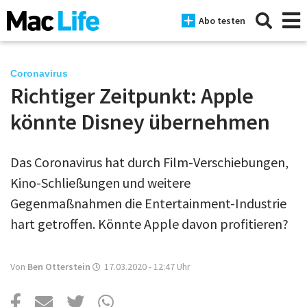
Abo testen
Coronavirus
Richtiger Zeitpunkt: Apple
News
könnte Disney übernehmen
iPhone
Das Coronavirus hat durch Film-Verschiebungen,
Mac
Kino-Schließungen und weitere
iPad
Gegenmaßnahmen die Entertainment-Industrie
hart getroffen. Könnte Apple davon profitieren?
Tests
Tipps
Von
Ben Otterstein
17.03.2020 - 12:47
Uhr
Magazine