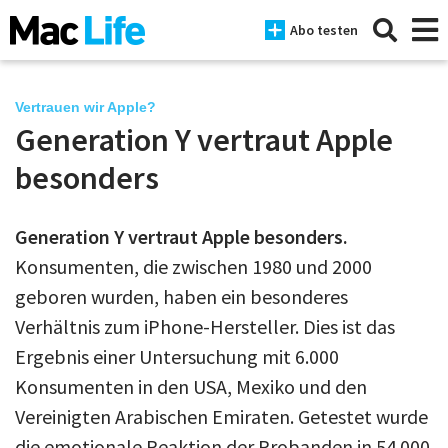
Abo testen
Vertrauen wir Apple?
Generation Y vertraut Apple
News
besonders
iPhone
Generation Y vertraut Apple besonders.
Mac
Konsumenten, die zwischen 1980 und 2000
iPad
geboren wurden, haben ein besonderes
Verhältnis zum iPhone-Hersteller. Dies ist das
Tests
Ergebnis einer Untersuchung mit 6.000
Tipps
Konsumenten in den USA, Mexiko und den
Magazine
Vereinigten Arabischen Emiraten. Getestet wurde
die emotionale Reaktion der Probanden in 54.000