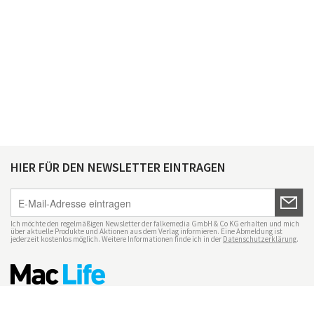
HIER FÜR DEN NEWSLETTER EINTRAGEN
Ich möchte den regelmäßigen Newsletter der falkemedia GmbH & Co KG erhalten und mich
über aktuelle Produkte und Aktionen aus dem Verlag informieren. Eine Abmeldung ist
jederzeit kostenlos möglich. Weitere Informationen finde ich in der
Datenschutzerklärung
.
Impressum
Datenschutz
Nutzungsbedingungen
Mac Life+