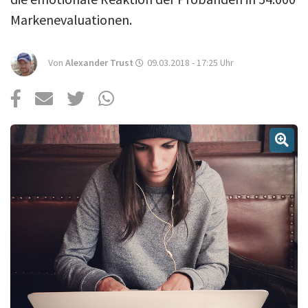
Über uns
Markenevaluationen.
Podcast
Mac Life+
Von
Alexander Trust
09.03.2018 - 17:25
Uhr
Anmelden