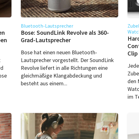
Bluetooth-Lautsprecher
Zubeh
en
Bose: SoundLink Revolve als 360-
Watc
Har
ben
Grad-Lautsprecher
Cont
Bose hat einen neuen Bluetooth-
Clip
t
Lautsprecher vorgestellt. Der SoundLink
Jede
rd
Revolve liefert in alle Richtungen eine
Zube
ose
gleichmäßige Klangabdeckung und
den 
besteht aus einem...
Watc
im Te