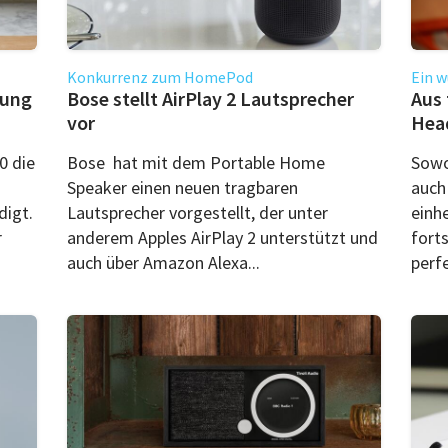
Konkurrenz zum HomePod
Ein w
zung
Bose stellt AirPlay 2 Lautsprecher
Aus 
vor
Head
0 die
Bose hat mit dem Portable Home
Sowo
Speaker einen neuen tragbaren
auch
igt.
Lautsprecher vorgestellt, der unter
einh
r
anderem Apples AirPlay 2 unterstützt und
fort
auch über Amazon Alexa...
perfe