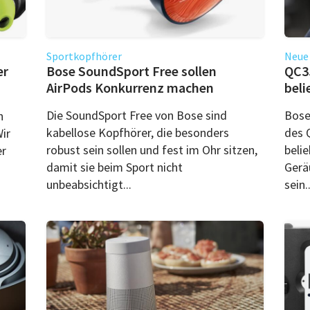
Sportkopfhörer
Neue
er
Bose SoundSport Free sollen
QC35
AirPods Konkurrenz machen
beli
Die SoundSport Free von Bose sind
Bose
h
kabellose Kopfhörer, die besonders
des 
ir
robust sein sollen und fest im Ohr sitzen,
belie
er
damit sie beim Sport nicht
Gerä
unbeabsichtigt...
sein..