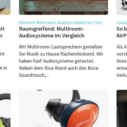
Mehrere Mehrraum-Audioprodukte im Test
Zunäc
it
Raumgreifend: Multiroom-
So b
m
Audiosysteme im Vergleich
AirP
Mit Multiroom-Lautsprechern genießen
Als 
ose
Sie Musik zu Hause flächendeckend. Wir
vors
e
haben fünf Audiosysteme getestet.
ihre
e in
Neben dem Riva Wand auch das Bose
entw
Soundtouch,...
Verka