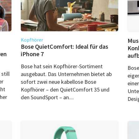
Kopfhörer
Musi
Bose QuietComfort: Ideal für das
Konk
ren
iPhone 7
auf
Bose hat sein Kopfhörer-Sortiment
Bose
still
ausgebaut. Das Unternehmen bietet ab
eige
er
sofort zwei neue kabellose Bose
eine
cht
Kopfhörer – den QuietComfort 35 und
Unte
her
den SoundSport – an....
Desig