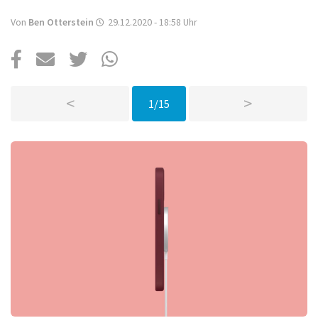
Über uns
Von
Ben Otterstein
29.12.2020 - 18:58
Uhr
Podcast
Mac Life+
<
>
1/15
Anmelden