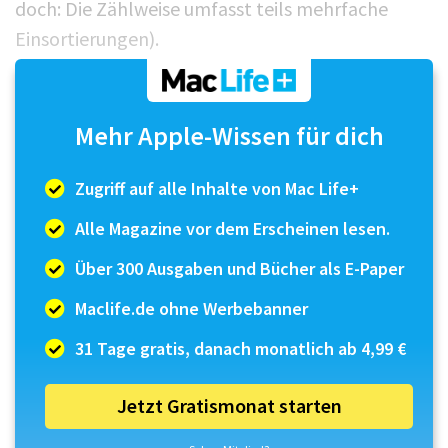
doch: Die Zählweise umfasst teils mehrfache
Einsortierungen).
Ordnung im kreativen Chaos
Mehr Apple-Wissen für dich
Die Verwaltung einer solchen Masse an Klängen
ist eine Herkulesaufgabe, die Spectrasonics
Zugriff auf alle Inhalte von Mac Life+
endlich angegang...
Alle Magazine vor dem Erscheinen lesen.
Über 300 Ausgaben und Bücher als E-Paper
Maclife.de ohne Werbebanner
31 Tage gratis, danach monatlich ab 4,99 €
Jetzt Gratismonat starten