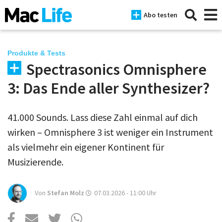
Abo testen
Produkte & Tests
Spectrasonics Omnisphere
News
3: Das Ende aller Synthesizer?
iPhone
41.000 Sounds. Lass diese Zahl einmal auf dich
Mac
wirken – Omnisphere 3 ist weniger ein Instrument
iPad
als vielmehr ein eigener Kontinent für
Musizierende.
Tests
Tipps
Von
Stefan Molz
07.03.2026 - 11:00
Uhr
Magazine