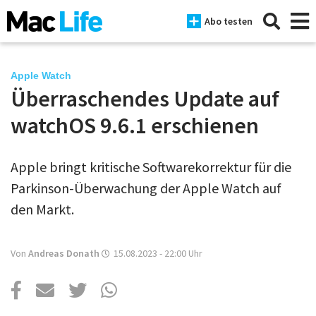
Abo testen
Apple Watch
Überraschendes Update auf
News
watchOS 9.6.1 erschienen
iPhone
Apple bringt kritische Softwarekorrektur für die
Mac
Parkinson-Überwachung der Apple Watch auf
iPad
den Markt.
Tests
Von
Andreas Donath
15.08.2023 - 22:00
Uhr
Tipps
Magazine