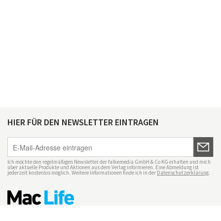
HIER FÜR DEN NEWSLETTER EINTRAGEN
Ich möchte den regelmäßigen Newsletter der falkemedia GmbH & Co KG erhalten und mich
über aktuelle Produkte und Aktionen aus dem Verlag informieren. Eine Abmeldung ist
jederzeit kostenlos möglich. Weitere Informationen finde ich in der
Datenschutzerklärung
.
Impressum
Datenschutz
Nutzungsbedingungen
Mac Life+