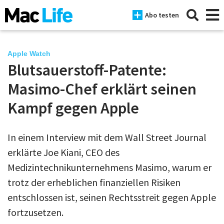
Abo testen
Apple Watch
Blutsauerstoff-Patente:
News
Masimo-Chef erklärt seinen
iPhone
Kampf gegen Apple
Mac
In einem Interview mit dem Wall Street Journal
iPad
erklärte Joe Kiani, CEO des
Tests
Medizintechnikunternehmens Masimo, warum er
trotz der erheblichen finanziellen Risiken
Tipps
entschlossen ist, seinen Rechtsstreit gegen Apple
Magazine
fortzusetzen.