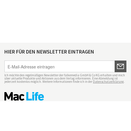
HIER FÜR DEN NEWSLETTER EINTRAGEN
Ich möchte den regelmäßigen Newsletter der falkemedia GmbH & Co KG erhalten und mich
über aktuelle Produkte und Aktionen aus dem Verlag informieren. Eine Abmeldung ist
jederzeit kostenlos möglich. Weitere Informationen finde ich in der
Datenschutzerklärung
.
Impressum
Datenschutz
Nutzungsbedingungen
Mac Life+
Transparenzrichtlinien
Datenschutzeinstellungen
Mediadaten Mac Life
Vertrag widerrufen