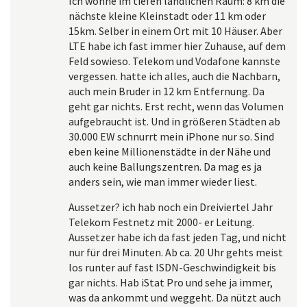
Ich wohne im tiefen ländlichen Raum: 8 km die
nächste kleine Kleinstadt oder 11 km oder
15km. Selber in einem Ort mit 10 Häuser. Aber
LTE habe ich fast immer hier Zuhause, auf dem
Feld sowieso. Telekom und Vodafone kannste
vergessen. hatte ich alles, auch die Nachbarn,
auch mein Bruder in 12 km Entfernung. Da
geht gar nichts. Erst recht, wenn das Volumen
aufgebraucht ist. Und in größeren Städten ab
30.000 EW schnurrt mein iPhone nur so. Sind
eben keine Millionenstädte in der Nähe und
auch keine Ballungszentren. Da mag es ja
anders sein, wie man immer wieder liest.
Aussetzer? ich hab noch ein Dreiviertel Jahr
Telekom Festnetz mit 2000- er Leitung.
Aussetzer habe ich da fast jeden Tag, und nicht
nur für drei Minuten. Ab ca. 20 Uhr gehts meist
los runter auf fast ISDN-Geschwindigkeit bis
gar nichts. Hab iStat Pro und sehe ja immer,
was da ankommt und weggeht. Da nützt auch