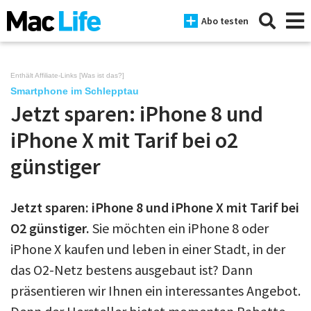
Abo testen
Enthält Affiliate-Links [
Was ist das?
]
Smartphone im Schlepptau
Jetzt sparen: iPhone 8 und
News
iPhone X mit Tarif bei o2
iPhone
günstiger
Mac
iPad
Jetzt sparen: iPhone 8 und iPhone X mit Tarif bei
O2 günstiger.
Tests
Sie möchten ein iPhone 8 oder
iPhone X kaufen und leben in einer Stadt, in der
Tipps
das O2-Netz bestens ausgebaut ist? Dann
Magazine
präsentieren wir Ihnen ein interessantes Angebot.