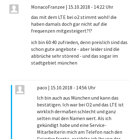
MonacoFranzee
|
15.10.2018 - 14:22 Uhr
das mit dem LTE bei o2 stimmt wohl! die
haben damals doch gar nicht auf die
frequenzen mitgesteigert?!?
ich bin 60:40 zufrieden, denn preislich sind das
schon gute angebote - aber leider sind die
abbrüche sehr störend - und das sogar im
stadtgebiet münchen
paco
|
15.10.2018 - 14:56 Uhr
Ich bin auch aus München und kann das
bestätigen. Ich war bei O2 und das LTE ist
wirklich dermaßen schlecht und ganz
selten mal den Namen wert. Als ich
gekündigt habe und eine Service-
Mitarbeiterin mich am Telefon nach den
Gründen fragte, erzählte ich ihr von der