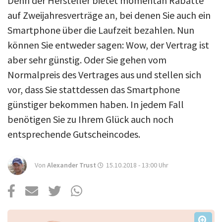
Denn der Hersteller bietet momentan Rabatte
Über uns
auf Zweijahresverträge an, bei denen Sie auch ein
Podcast
Smartphone über die Laufzeit bezahlen. Nun
Mac Life+
können Sie entweder sagen: Wow, der Vertrag ist
aber sehr günstig. Oder Sie gehen vom
Normalpreis des Vertrages aus und stellen sich
Anmelden
vor, dass Sie stattdessen das Smartphone
günstiger bekommen haben. In jedem Fall
benötigen Sie zu Ihrem Glück auch noch
entsprechende Gutscheincodes.
Von
Alexander Trust
15.10.2018 - 13:00
Uhr