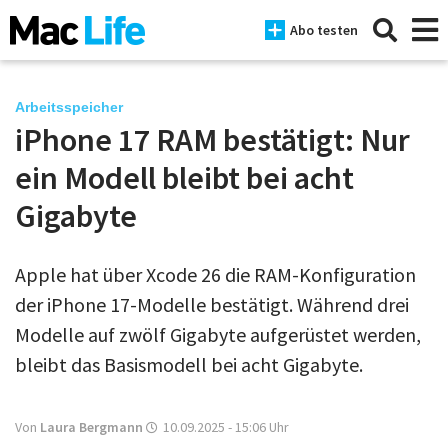
Abo testen
Arbeitsspeicher
iPhone 17 RAM bestätigt: Nur
News
ein Modell bleibt bei acht
iPhone
Gigabyte
Mac
Apple hat über Xcode 26 die RAM-Konfiguration
iPad
der iPhone 17-Modelle bestätigt. Während drei
Tests
Modelle auf zwölf Gigabyte aufgerüstet werden,
bleibt das Basismodell bei acht Gigabyte.
Tipps
Magazine
Von
Laura Bergmann
10.09.2025 - 15:06
Uhr