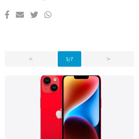
Über uns
Podcast
Mac Life+
Anmelden
<
>
5/7