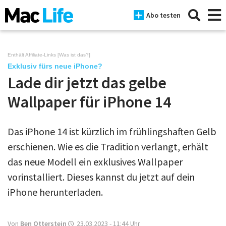
Abo testen
Enthält Affiliate-Links [
Was ist das?
]
Exklusiv fürs neue iPhone?
Lade dir jetzt das gelbe
News
Wallpaper für iPhone 14
iPhone
Mac
Das iPhone 14 ist kürzlich im frühlingshaften Gelb
iPad
erschienen. Wie es die Tradition verlangt, erhält
das neue Modell ein exklusives Wallpaper
Tests
vorinstalliert. Dieses kannst du jetzt auf dein
Tipps
iPhone herunterladen.
Magazine
Von
Ben Otterstein
23.03.2023 - 11:44
Uhr