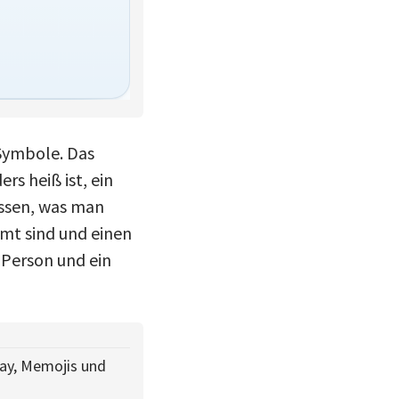
 Symbole. Das
s heiß ist, ein
assen, was man
rmt sind und einen
 Person und ein
lay, Memojis und