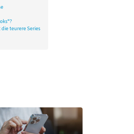
se
ooks“?
 die teurere Series