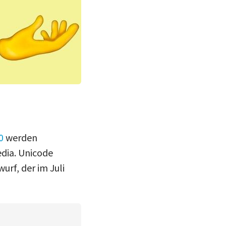
0
werden
edia. Unicode
urf, der im Juli