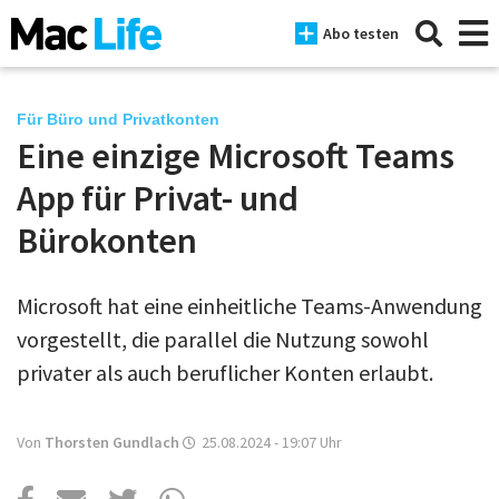
Abo testen
Für Büro und Privatkonten
Eine einzige Microsoft Teams
News
App für Privat- und
iPhone
Bürokonten
Mac
Microsoft hat eine einheitliche Teams-Anwendung
iPad
vorgestellt, die parallel die Nutzung sowohl
Tests
privater als auch beruflicher Konten erlaubt.
Tipps
Von
Thorsten Gundlach
25.08.2024 - 19:07
Uhr
Magazine