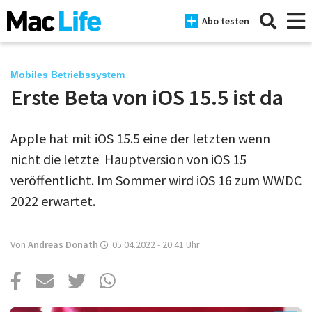
Abo testen
Mobiles Betriebssystem
Erste Beta von iOS 15.5 ist da
News
Apple hat mit iOS 15.5 eine der letzten wenn
iPhone
nicht die letzte Hauptversion von iOS 15
Mac
veröffentlicht. Im Sommer wird iOS 16 zum WWDC
iPad
2022 erwartet.
Tests
Von
Andreas Donath
05.04.2022 - 20:41
Uhr
Tipps
Magazine