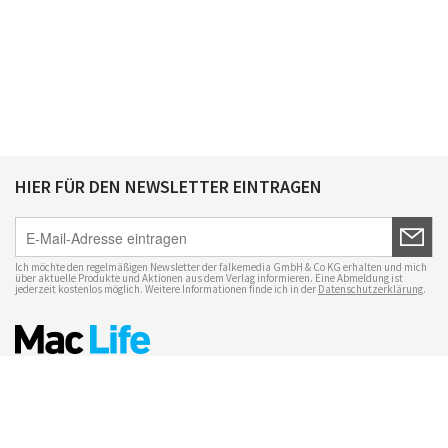
HIER FÜR DEN NEWSLETTER EINTRAGEN
Ich möchte den regelmäßigen Newsletter der falkemedia GmbH & Co KG erhalten und mich
über aktuelle Produkte und Aktionen aus dem Verlag informieren. Eine Abmeldung ist
jederzeit kostenlos möglich. Weitere Informationen finde ich in der
Datenschutzerklärung
.
Impressum
Datenschutz
Nutzungsbedingungen
Mac Life+
Transparenzrichtlinien
Datenschutzeinstellungen
Mediadaten Mac Life
Vertrag widerrufen