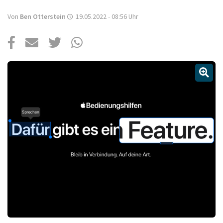
Über uns
Von
Ben Otterstein
19.05.2022 - 08:56
Uhr
Podcast
Mac Life+
Anmelden