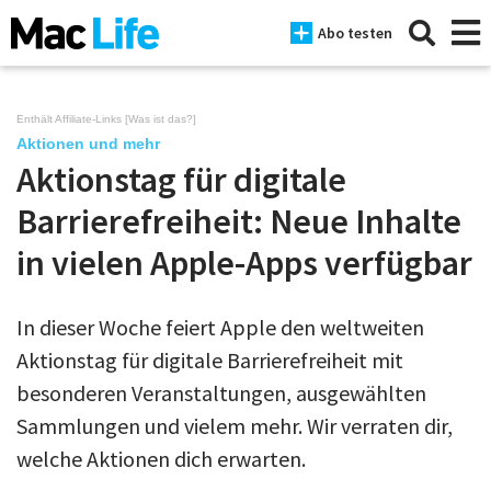
Abo testen
Enthält Affiliate-Links [
Was ist das?
]
Aktionen und mehr
Aktionstag für digitale
News
Barrierefreiheit: Neue Inhalte
iPhone
in vielen Apple-Apps verfügbar
Mac
iPad
In dieser Woche feiert Apple den weltweiten
Aktionstag für digitale Barrierefreiheit mit
Tests
besonderen Veranstaltungen, ausgewählten
Tipps
Sammlungen und vielem mehr. Wir verraten dir,
Magazine
welche Aktionen dich erwarten.