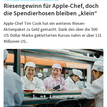
Über uns
Riesengewinn für Apple-Chef, doch
Podcast
die Spendierhosen bleiben „klein“
Mac Life+
Apple-Chef Tim Cook hat ein weiteres Riesen-
Aktienpaket zu Geld gemacht. Dank des über die 500
US-Dollar-Marke gekletterten Kurses nahm er über 131
Anmelden
Millionen US...