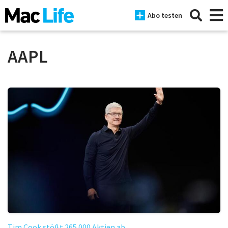
Abo testen
AAPL
News
iPhone
Mac
iPad
Tests
Tipps
Magazine
Tim Cook stößt 265.000 Aktien ab