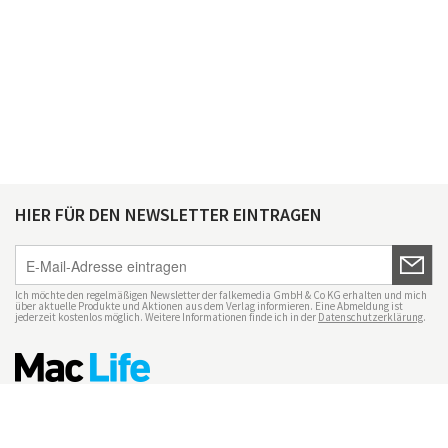
HIER FÜR DEN NEWSLETTER EINTRAGEN
Ich möchte den regelmäßigen Newsletter der falkemedia GmbH & Co KG erhalten und mich
über aktuelle Produkte und Aktionen aus dem Verlag informieren. Eine Abmeldung ist
jederzeit kostenlos möglich. Weitere Informationen finde ich in der
Datenschutzerklärung
.
Impressum
Datenschutz
Nutzungsbedingungen
Mac Life+
Transparenzrichtlinien
Datenschutzeinstellungen