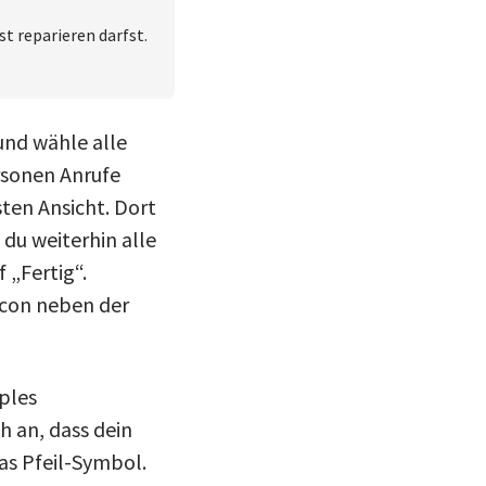
t reparieren darfst.
und wähle alle
rsonen Anrufe
ten Ansicht. Dort
du weiterhin alle
 „Fertig“.
Icon neben der
pples
h an, dass dein
das Pfeil-Symbol.