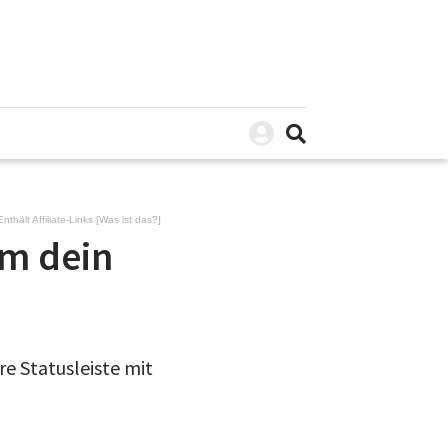
Enthält Affiliate-Links [
Was ist das?
]
um dein
re Statusleiste mit