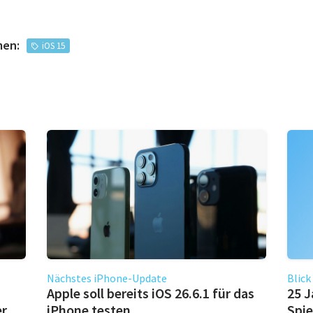
men:
iOS 15
Nächstes iPhone-Update
Blick
Apple soll bereits iOS 26.6.1 für das
25 J
er
iPhone testen
Spie