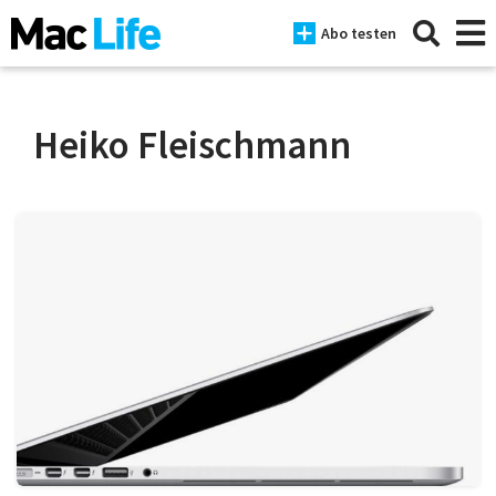
Abo testen
Heiko Fleischmann
News
iPhone
Mac
iPad
Tests
Tipps
Magazine