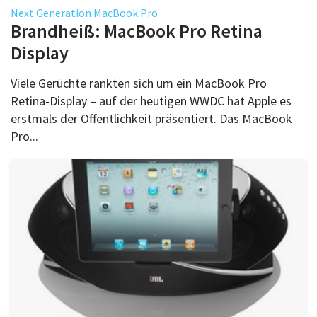
Über uns
Next Generation MacBook Pro
Brandheiß: MacBook Pro Retina
Podcast
Display
Mac Life+
Viele Gerüchte rankten sich um ein MacBook Pro
Retina-Display – auf der heutigen WWDC hat Apple es
erstmals der Öffentlichkeit präsentiert. Das MacBook
Anmelden
Pro...