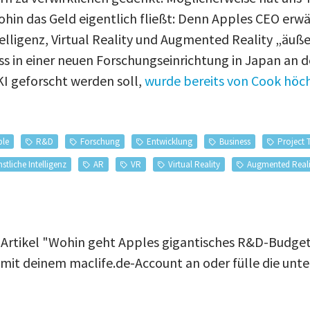
wohin das Geld eigentlich fließt: Denn Apples CEO er
elligenz, Virtual Reality und Augmented Reality „äuße
ss in einer neuen Forschungseinrichtung in Japan an d
KI geforscht werden soll,
wurde bereits von Cook höch
ple
R&D
Forschung
Entwicklung
Business
Project 
stliche Intelligenz
AR
VR
Virtual Reality
Augmented Reali
n Artikel "Wohin geht Apples gigantisches R&D-Budg
 mit deinem maclife.de-Account an oder fülle die unt