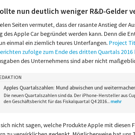
sollte nun deutlich weniger R&D-Gelder 
ielen Seiten vermutet, dass der rasante Anstieg der 
g des Apple Car begründet werden kann. Denn die En
nun einmal ein ziemlich teures Unterfangen.
Project T
erichten zufolge zum Ende des dritten Quartals 2016
usgaben des Unternehmens sind aber nicht maßgebli
EDAKTION
Apples Quartalszahlen: Mund abwischen und weitermache
​Die neuen Quartalszahlen sind da. Der iPhone-Hersteller aus C
den Geschäftsbericht für das Fiskalquartal Q4 2016...
mehr
t sich nicht sagen, welche Produkte Apple mit diesen
n zu verwirklichen gedenkt. Möglicherweise hat uns 