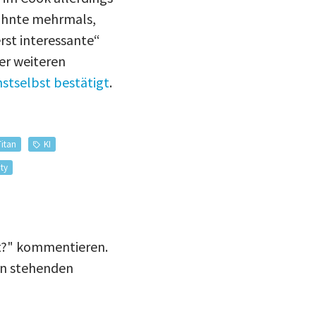
wähnte mehrmals,
rst interessante“
er weiteren
stselbst bestätigt
.
Titan
KI
ty
et?" kommentieren.
en stehenden