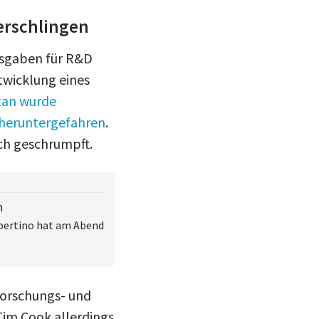
verschlingen
Ausgaben für R&D
twicklung eines
itan wurde
 heruntergefahren
.
ch geschrumpft.
n
upertino hat am Abend
 Forschungs- und
Tim Cook allerdings