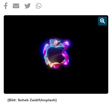
Über uns
Podcast
Mac Life+
Anmelden
(Bild: Soheb Zaidi/Unsplash)