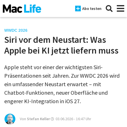
Abo testen
WWDC 2026
Siri vor dem Neustart: Was
News
Apple bei KI jetzt liefern muss
iPhone
Apple steht vor einer der wichtigsten Siri-
Mac
Präsentationen seit Jahren. Zur WWDC 2026 wird
iPad
ein umfassender Neustart erwartet – mit
Chatbot-Funktionen, neuer Oberfläche und
Tests
engerer KI-Integration in iOS 27.
Tipps
Magazine
Von
Stefan Keller
03.06.2026 - 16:47
Uhr