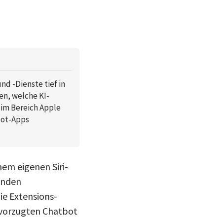
nd -Dienste tief in
en, welche KI-
 im Bereich Apple
bot-Apps
nem eigenen Siri-
enden
ie Extensions-
bevorzugten Chatbot