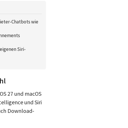
bieter-Chatbots wie
bonnements
eigenen Siri-
hl
adOS 27 und macOS
elligence und Siri
auch Download-