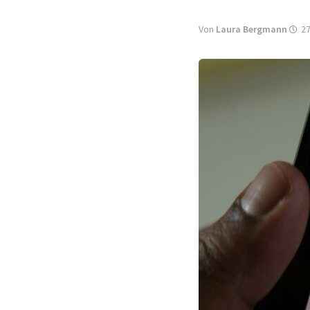
Von
Laura Bergmann
27