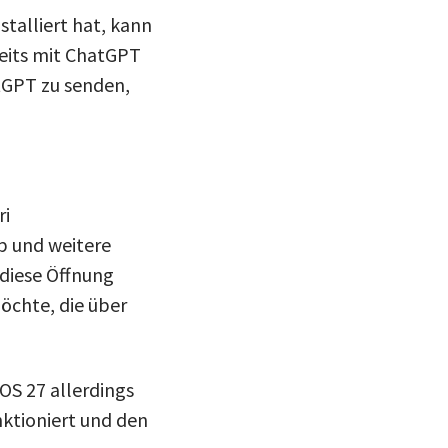
talliert hat, kann
reits mit ChatGPT
atGPT zu senden,
ri
p und weitere
diese Öffnung
öchte, die über
OS 27 allerdings
unktioniert und den