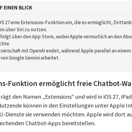
F EINEN BLICK
OS 27 eine Extensions-Funktion ein, die es ermöglicht, Drittan
i über Siri zu nutzen.
erfolgt über den App Store, wobei Apple vermutlich an den A
chte.
tnerschaft mit OpenAI endet, während Apple parallel an einem 
 von Google Gemini arbeitet.
ns-Funktion ermöglicht freie Chatbot-Wa
trägt den Namen „Extensions“ und wird in iOS 27, iP
 Nutzende können in den Einstellungen unter Apple Int
KI-Dienste sie verwenden möchten. Apple wird dort 
prechenden Chatbot-Apps bereitstellen.