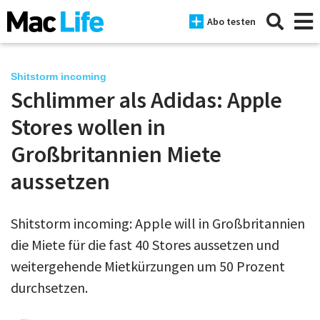
Abo testen
Shitstorm incoming
Schlimmer als Adidas: Apple
News
Stores wollen in
iPhone
Großbritannien Miete
aussetzen
Mac
iPad
Shitstorm incoming: Apple will in Großbritannien
Tests
die Miete für die fast 40 Stores aussetzen und
Tipps
weitergehende Mietkürzungen um 50 Prozent
durchsetzen.
Magazine