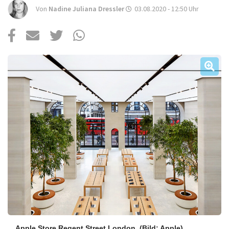
Über uns
Von
Nadine Juliana Dressler
03.08.2020 - 12:50
Uhr
Podcast
Mac Life+
Anmelden
Apple Store Regent Street London.
(Bild: Apple)