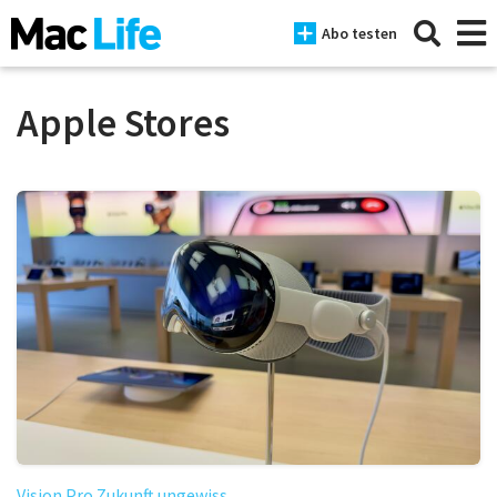
Abo testen
Apple Stores
News
iPhone
Mac
iPad
Tests
Tipps
Magazine
Vision Pro Zukunft ungewiss