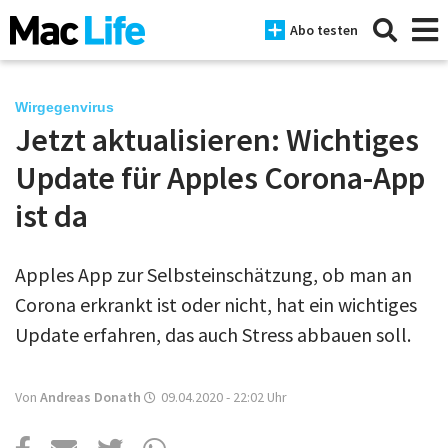
Abo testen
Wirgegenvirus
Jetzt aktualisieren: Wichtiges
News
Update für Apples Corona-App
iPhone
ist da
Mac
Apples App zur Selbsteinschätzung, ob man an
iPad
Corona erkrankt ist oder nicht, hat ein wichtiges
Tests
Update erfahren, das auch Stress abbauen soll.
Tipps
Von
Andreas Donath
09.04.2020 - 22:02
Uhr
Magazine