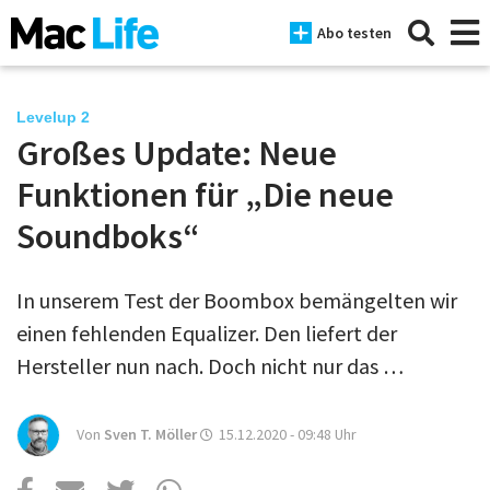
Abo testen
Levelup 2
Großes Update: Neue
News
Funktionen für „Die neue
iPhone
Soundboks“
Mac
In unserem Test der Boombox bemängelten wir
iPad
einen fehlenden Equalizer. Den liefert der
Tests
Hersteller nun nach. Doch nicht nur das …
Tipps
Von
Sven T. Möller
15.12.2020 - 09:48
Uhr
Magazine