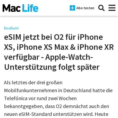
Abo testen
Endlich!
eSIM jetzt bei O2 für iPhone
News
XS, iPhone XS Max & iPhone XR
iPhone
verfügbar - Apple-Watch-
Unterstützung folgt später
Mac
iPad
Als letztes der drei großen
Tests
Mobilfunkunternehmen in Deutschland hatte die
Tipps
Telefónica vor rund zwei Wochen
bekanntgegeben, dass O2 demnächst auch den
Magazine
neuen eSIM-Standard unterstützen wird. Heute