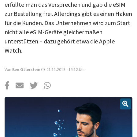
Über uns
erfüllte man das Versprechen und gab die eSIM
zur Bestellung frei. Allerdings gibt es einen Haken
Podcast
für die Kunden. Das Unternehmen wird zum Start
Mac Life+
nicht alle eSIM-Geräte gleichermaßen
unterstützen – dazu gehört etwa die Apple
Watch.
Anmelden
Von
Ben Otterstein
21.11.2018 - 15:12
Uhr