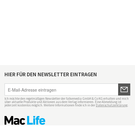
HIER FÜR DEN NEWSLETTER EINTRAGEN
Ich möchte den regelmäßigen Newsletter der falkemedia GmbH & Co KG erhalten und mich
über aktuelle Produkte und Aktionen aus dem Verlag informieren. Eine Abmeldung ist
jederzeit kostenlos möglich. Weitere Informationen finde ich in der
Datenschutzerklärung
.
Impressum
Datenschutz
Nutzungsbedingungen
Mac Life+