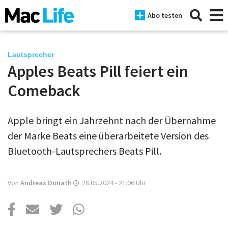
Abo testen
Lautsprecher
Apples Beats Pill feiert ein
News
Comeback
iPhone
Apple bringt ein Jahrzehnt nach der Übernahme
Mac
der Marke Beats eine überarbeitete Version des
iPad
Bluetooth-Lautsprechers Beats Pill.
Tests
Von
Andreas Donath
28.05.2024 - 21:06
Uhr
Tipps
Magazine