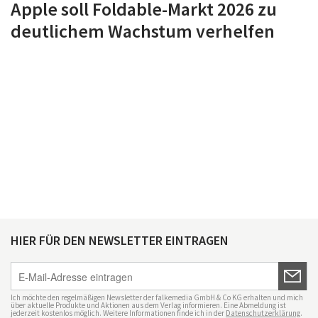
Apple soll Foldable-Markt 2026 zu
deutlichem Wachstum verhelfen
HIER FÜR DEN NEWSLETTER EINTRAGEN
Ich möchte den regelmäßigen Newsletter der falkemedia GmbH & Co KG erhalten und mich
über aktuelle Produkte und Aktionen aus dem Verlag informieren. Eine Abmeldung ist
jederzeit kostenlos möglich. Weitere Informationen finde ich in der
Datenschutzerklärung
.