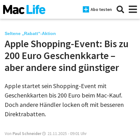
Abo testen
Seltene „Rabatt“-Aktion
Apple Shopping-Event: Bis zu
News
200 Euro Geschenkkarte –
iPhone
aber andere sind günstiger
Mac
Apple startet sein Shopping-Event mit
iPad
Geschenkkarten bis 200 Euro beim Mac-Kauf.
Tests
Doch andere Händler locken oft mit besseren
Direktrabatten.
Tipps
Magazine
Von
Paul Schneider
21.11.2025 - 09:01
Uhr