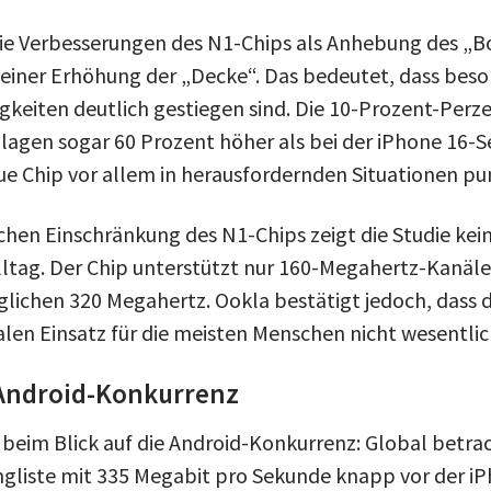
die Verbesserungen des N1-Chips als Anhebung des „
einer Erhöhung der „Decke“. Das bedeutet, dass beso
keiten deutlich gestiegen sind. Die 10-Prozent-Perze
lagen sogar 60 Prozent höher als bei der iPhone 16-Se
eue Chip vor allem in herausfordernden Situationen pu
schen Einschränkung des N1-Chips zeigt die Studie kei
ltag. Der Chip unterstützt nur 160-Megahertz-Kanäle f
glichen 320 Megahertz. Ookla bestätigt jedoch, dass
alen Einsatz für die meisten Menschen nicht wesentlic
 Android-Konkurrenz
s beim Blick auf die Android-Konkurrenz: Global betra
angliste mit 335 Megabit pro Sekunde knapp vor der iP