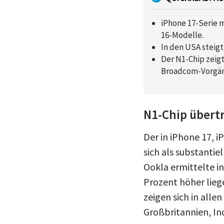
iPhone 17-Serie 
16-Modelle.
In den USA steig
Der N1-Chip zeig
Broadcom-Vorgän
N1-Chip übert
Der in iPhone 17, 
sich als substanti
Ookla ermittelte i
Prozent höher lieg
zeigen sich in alle
Großbritannien, In