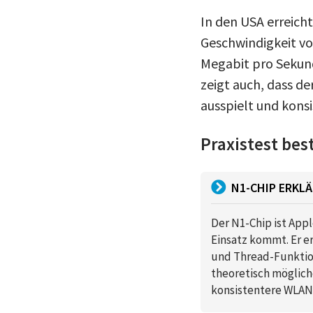
In den USA erreic
Geschwindigkeit vo
Megabit pro Sekund
zeigt auch, dass d
ausspielt und konsi
Praxistest bes
N1-CHIP ERKLÄ
Der N1-Chip ist App
Einsatz kommt. Er e
und Thread-Funktion
theoretisch mögliche
konsistentere WLAN