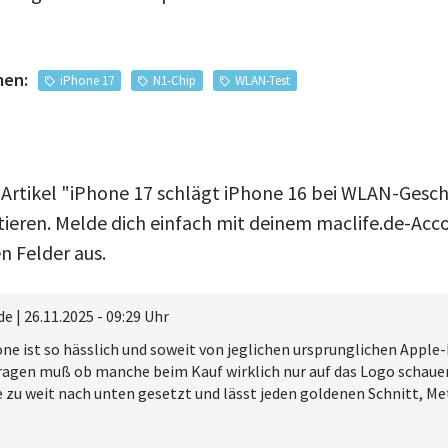
men:
iPhone 17
N1-Chip
WLAN-Test
 Artikel "iPhone 17 schlägt iPhone 16 bei WLAN-Gesc
eren. Melde dich einfach mit deinem maclife.de-Acco
n Felder aus.
de
|
26.11.2025 - 09:29 Uhr
one ist so hässlich und soweit von jeglichen ursprunglichen Apple
ragen muß ob manche beim Kauf wirklich nur auf das Logo schauen
 zu weit nach unten gesetzt und lässt jeden goldenen Schnitt, Met