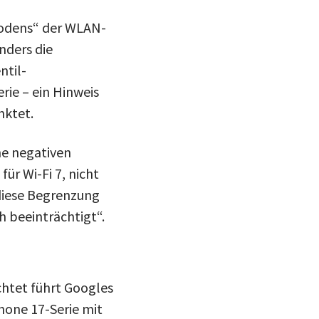
Bodens“ der WLAN-
nders die
ntil-
rie – ein Hinweis
nktet.
ne negativen
ür Wi-Fi 7, nicht
 diese Begrenzung
h beeinträchtigt“.
chtet führt Googles
hone 17-Serie mit