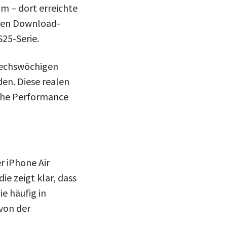
m – dort erreichte
anen Download-
S25-Serie.
 sechswöchigen
en. Diese realen
iche Performance
r iPhone Air
e zeigt klar, dass
e häufig in
von der