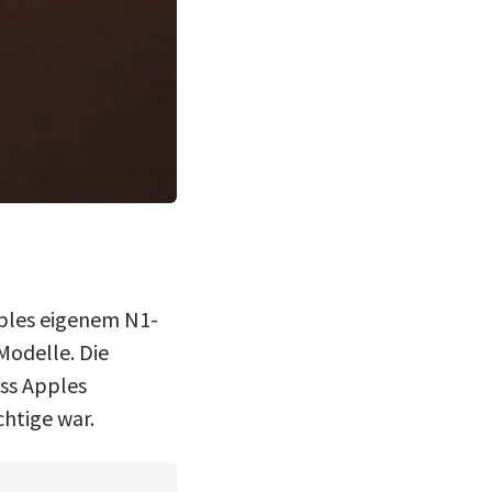
pples eigenem N1-
Modelle. Die
ss Apples
chtige war.