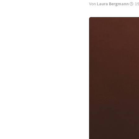
Von
Laura Bergmann
19