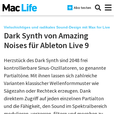
Abo testen
Vielschichtiges und radikales Sound-Design mit Max for Live
Dark Synth von Amazing
News
Noises für Ableton Live 9
iPhone
Herzstück des Dark Synth sind 2048 frei
Mac
kontrollierbare Sinus-Oszillatoren, so genannte
iPad
Partialtöne. Mit ihnen lassen sich zahlreiche
Varianten klassischer Wellenformmuster wie
Tests
Sägezahn oder Rechteck erzeugen. Dank
Tipps
direktem Zugriff auf jeden einzelnen Partialton
Magazine
und die Fähigkeit, den Sound im Spektralbereich
modulieren, verzerren, filtern und morphen zu