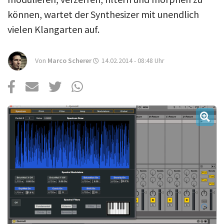
Über uns
können, wartet der Synthesizer mit unendlich
Podcast
vielen Klangarten auf.
Mac Life+
Von
Marco Scherer
14.02.2014 - 08:48
Uhr
Anmelden