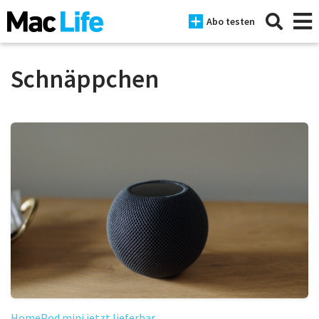
Abo testen
Schnäppchen
News
iPhone
Mac
iPad
Tests
Tipps
Magazine
HomePod mini jetzt lieferbar