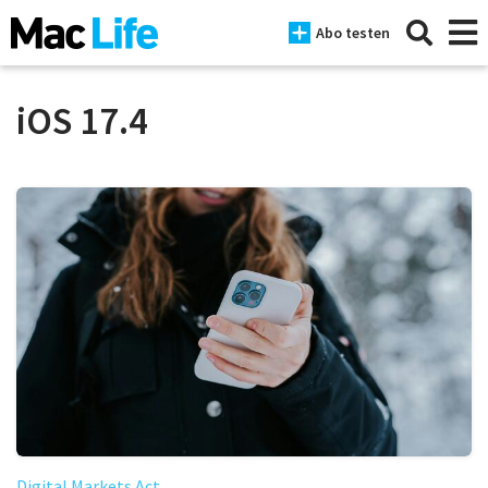
Abo testen
iOS 17.4
News
iPhone
Mac
iPad
Tests
Tipps
Magazine
Digital Markets Act