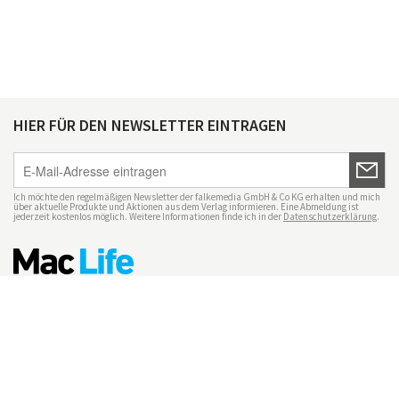
HIER FÜR DEN NEWSLETTER EINTRAGEN
Ich möchte den regelmäßigen Newsletter der falkemedia GmbH & Co KG erhalten und mich
über aktuelle Produkte und Aktionen aus dem Verlag informieren. Eine Abmeldung ist
jederzeit kostenlos möglich. Weitere Informationen finde ich in der
Datenschutzerklärung
.
Impressum
Datenschutz
Nutzungsbedingungen
Mac Life+
Transparenzrichtlinien
Datenschutzeinstellungen
Mediadaten Mac Life
Vertrag widerrufen
© maclife.de 2026