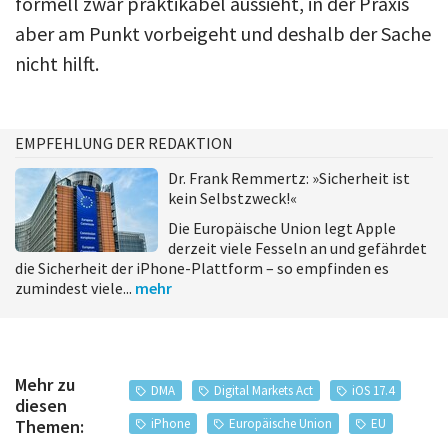
formell zwar praktikabel aussieht, in der Praxis
aber am Punkt vorbeigeht und deshalb der Sache
nicht hilft.
EMPFEHLUNG DER REDAKTION
Dr. Frank Remmertz: »Sicherheit ist
kein Selbstzweck!«
Die Europäische Union legt Apple
derzeit viele Fesseln an und gefährdet
die Sicherheit der iPhone-Plattform – so empfinden es
zumindest viele...
mehr
Mehr zu
DMA
Digital Markets Act
iOS 17.4
diesen
iPhone
Europäische Union
EU
Themen: