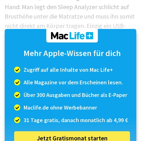
Hand: Man legt den Sleep Analyzer schlicht auf
Brusthöhe unter die Matratze und muss ihn somit
nicht direkt am Körper tragen. Einzig ein USB-
Kabel ist dann noch zu sehen, welches sich aber
auch, je nach Konstruktion des Betts und
Mehr Apple-Wissen für dich
Lattenrosts, nach unten wegführen lässt. Über
die stoffummantelte Strippe wird der Sensor mit
Zugriff auf alle Inhalte von Mac Life+
Strom versorgt. Ein Netzt...
Alle Magazine vor dem Erscheinen lesen.
Über 300 Ausgaben und Bücher als E-Paper
Maclife.de ohne Werbebanner
31 Tage gratis, danach monatlich ab 4,99 €
Jetzt Gratismonat starten