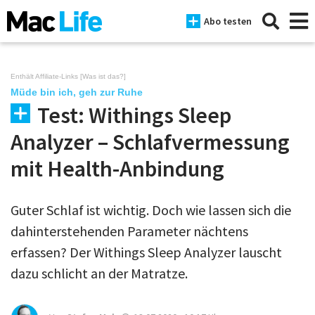
Abo testen
Enthält Affiliate-Links [
Was ist das?
]
Müde bin ich, geh zur Ruhe
Test: Withings Sleep
News
Analyzer – Schlafvermessung
iPhone
mit Health-Anbindung
Mac
iPad
Guter Schlaf ist wichtig. Doch wie lassen sich die
dahinterstehenden Parameter nächtens
Tests
erfassen? Der Withings Sleep Analyzer lauscht
Tipps
dazu schlicht an der Matratze.
Magazine