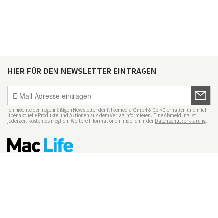
HIER FÜR DEN NEWSLETTER EINTRAGEN
Ich möchte den regelmäßigen Newsletter der falkemedia GmbH & Co KG erhalten und mich
über aktuelle Produkte und Aktionen aus dem Verlag informieren. Eine Abmeldung ist
jederzeit kostenlos möglich. Weitere Informationen finde ich in der
Datenschutzerklärung
.
Impressum
Datenschutz
Nutzungsbedingungen
Mac Life+
Transparenzrichtlinien
Datenschutzeinstellungen
Mediadaten Mac Life
Vertrag widerrufen
© maclife.de 2026