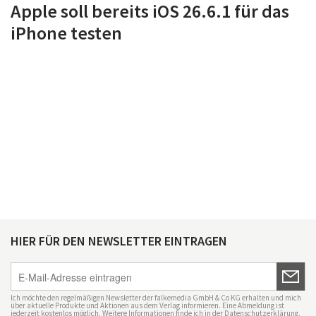
Apple soll bereits iOS 26.6.1 für das
iPhone testen
HIER FÜR DEN NEWSLETTER EINTRAGEN
Ich möchte den regelmäßigen Newsletter der falkemedia GmbH & Co KG erhalten und mich
über aktuelle Produkte und Aktionen aus dem Verlag informieren. Eine Abmeldung ist
jederzeit kostenlos möglich. Weitere Informationen finde ich in der
Datenschutzerklärung
.