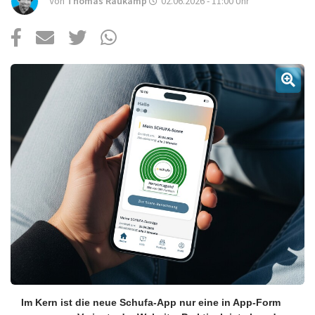
Über uns
Von
Thomas Raukamp
02.06.2026 - 11:00
Uhr
Podcast
Mac Life+
Anmelden
Im Kern ist die neue Schufa-App nur eine in App-Form