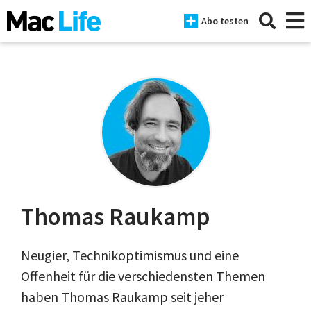
Abo testen
News
iPhone
Mac
iPad
Thomas Raukamp
Tests
Neugier, Technikoptimismus und eine
Tipps
Offenheit für die verschiedensten Themen
Magazine
haben Thomas Raukamp seit jeher