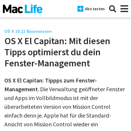
Abo testen
OS X 10.11 Basiswissen
OS X El Capitan: Mit diesen
News
Tipps optimierst du dein
iPhone
Fenster-Management
Mac
OS X El Capitan: Tippps zum Fenster-
iPad
Management
. Die Verwaltung geöffneter Fenster
Tests
und Apps im Vollbildmodus ist mit der
überarbeiteten Version von Mission Control
Tipps
einfach denn je. Apple hat für die Standard-
Magazine
Ansicht von Mission Control wieder ein