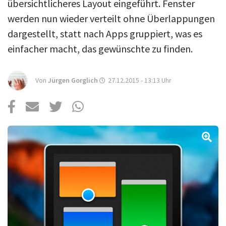
Über uns
übersichtlicheres Layout eingeführt. Fenster
werden nun wieder verteilt ohne Überlappungen
Podcast
dargestellt, statt nach Apps gruppiert, was es
Mac Life+
einfacher macht, das gewünschte zu finden.
Von
Jürgen Gorglich
27.12.2015 - 13:13
Uhr
Anmelden