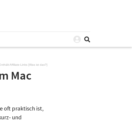
Enthält Affiliate-Links [
Was ist das?
]
am Mac
oft praktisch ist,
kurz- und