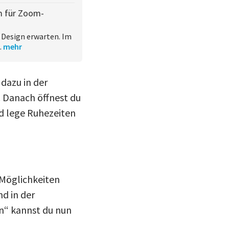
m für Zoom-
 Design erwarten. Im
.
mehr
dazu in der
 Danach öffnest du
nd lege Ruhezeiten
 Möglichkeiten
d in der
en“ kannst du nun
.