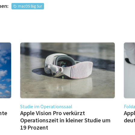
men:
macOS Big Sur
Studie im Operationssaal
Fold
hte
Apple Vision Pro verkürzt
Appl
Operationszeit in kleiner Studie um
deu
19 Prozent