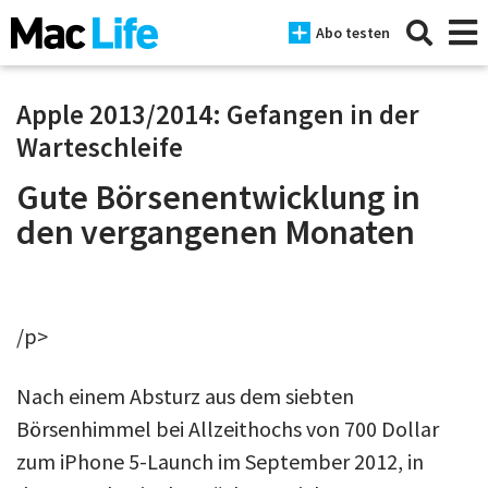
Abo testen
Apple 2013/2014: Gefangen in der
Warteschleife
News
Gute Börsenentwicklung in
den vergangenen Monaten
iPhone
Mac
iPad
/p>
Tests
Nach einem Absturz aus dem siebten
Tipps
Börsenhimmel bei Allzeithochs von 700 Dollar
Magazine
zum iPhone 5-Launch im September 2012, in