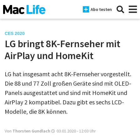
Abo testen
CES 2020
LG bringt 8K-Fernseher mit
News
AirPlay und HomeKit
iPhone
LG hat insgesamt acht 8K-Fernseher vorgestellt.
Mac
Die 88 und 77 Zoll großen Geräte sind mit OLED-
iPad
Panels ausgestattet und sind mit HomeKit und
AirPlay 2 kompatibel. Dazu gibt es sechs LCD-
Tests
Modelle, die 8K können.
Tipps
Magazine
Von
Thorsten Gundlach
03.01.2020 - 12:03
Uhr